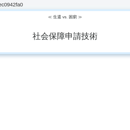
ec0942fa0
≪ 生還 vs. 困窮 ≫
社会保障申請技術