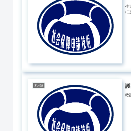
生
に
護
未分類
救