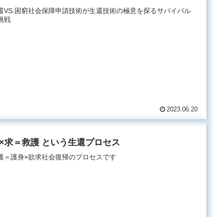
還VS.困窮社会保障申請技術が生還技術の極意を探るサバイバル
挑戦
2023.06.20
×求＝救護 という生還プロセス
護＝護身×欲求社会復帰のプロセスです