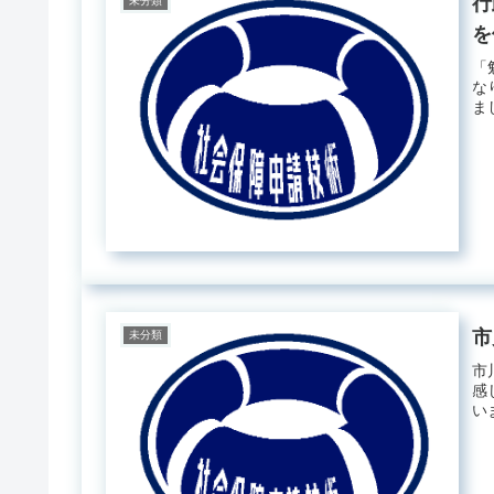
行
未分類
を
「
な
ま
市
未分類
市
感
い