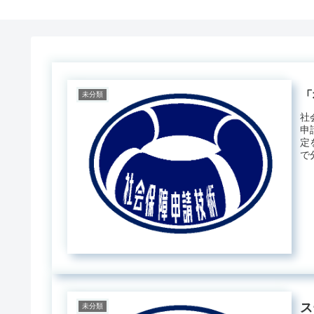
「
未分類
社
申
定
で
れ..
ス
未分類