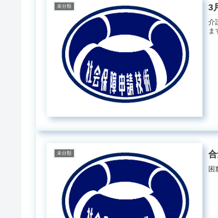
3
未分類
介
ま
合
未分類
困