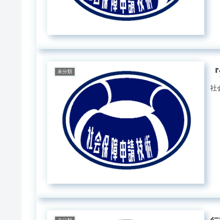
『
未分類
社