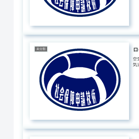
ロ
未分類
空
気