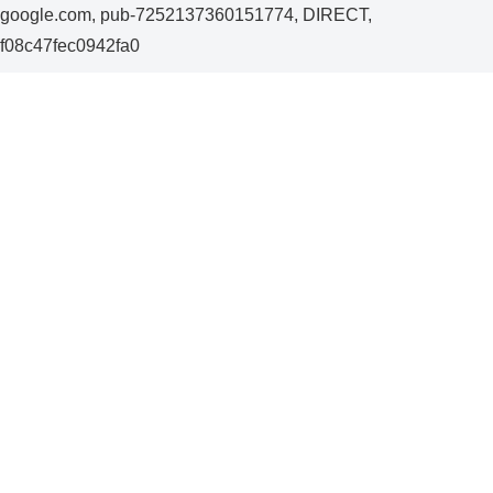
google.com, pub-7252137360151774, DIRECT,
f08c47fec0942fa0